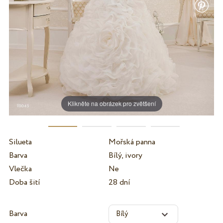
Klikněte na obrázek pro zvětšení
Silueta
Mořská panna
Barva
Bílý, ivory
Vlečka
Ne
Doba šití
28 dní
Barva