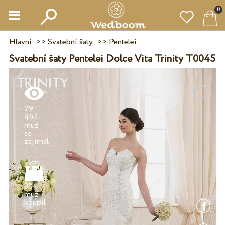
0
Hlavní
>>
Svatební šaty
>>
Pentelei
Svatební šaty Pentelei Dolce Vita Trinity T0045
29
494
muž
se
30+
muž