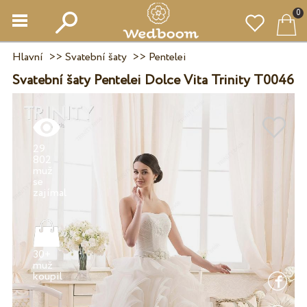
0
Hlavní
>>
Svatební šaty
>>
Pentelei
Svatební šaty Pentelei Dolce Vita Trinity T0046
29
802
muž
se
30+
muž