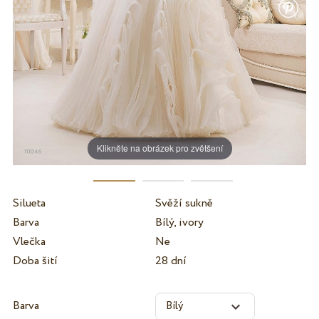
Klikněte na obrázek pro zvětšení
Silueta
Svěží sukně
Barva
Bílý, ivory
Vlečka
Ne
Doba šití
28 dní
Barva