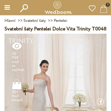
0
Hlavní
>>
Svatební šaty
>>
Pentelei
Svatební šaty Pentelei Dolce Vita Trinity T0048
30
959
muž
se
30+
muž