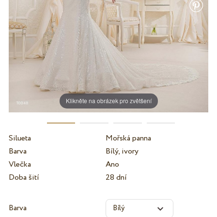
Klikněte na obrázek pro zvětšení
Silueta
Mořská panna
Barva
Bílý, ivory
Vlečka
Ano
Doba šití
28 dní
Barva