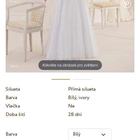
Klikněte na obrázek pro zvětšení
Silueta
Přímá silueta
Barva
Bílý, ivory
Vlečka
Ne
Doba šití
28 dní
Barva