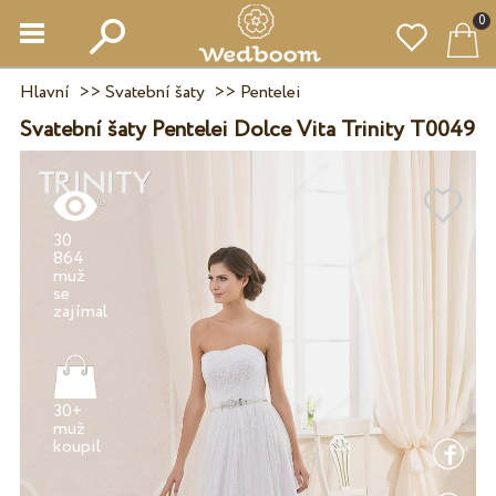
0
Hlavní
>>
Svatební šaty
>>
Pentelei
Svatební šaty Pentelei Dolce Vita Trinity T0049
30
864
muž
se
30+
muž