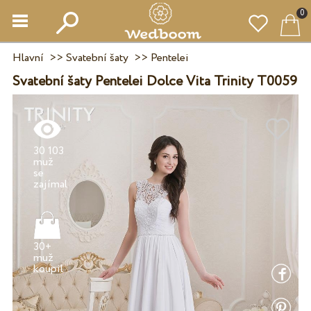
0
Hlavní
>>
Svatební šaty
>>
Pentelei
Svatební šaty Pentelei Dolce Vita Trinity T0059
30 103
muž
se
30+
muž