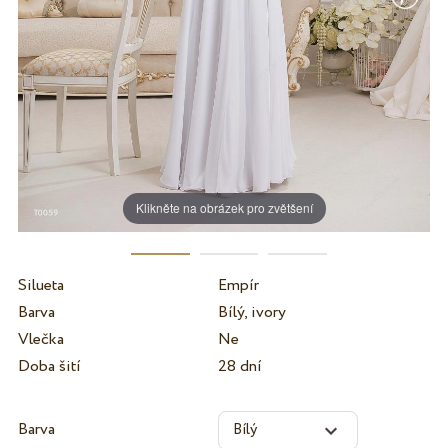
Klikněte na obrázek pro zvětšení
Silueta
Empír
Barva
Bílý, ivory
Vlečka
Ne
Doba šití
28 dní
Barva