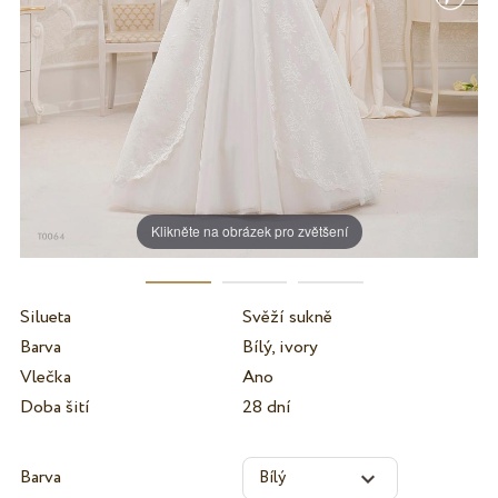
Klikněte na obrázek pro zvětšení
Silueta
Svěží sukně
Barva
Bílý, ivory
Vlečka
Ano
Doba šití
28 dní
Barva