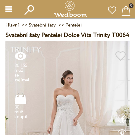
0
Hlavní
>>
Svatební šaty
>>
Pentelei
Svatební šaty Pentelei Dolce Vita Trinity T0064
30 155
muž
se
30+
muž